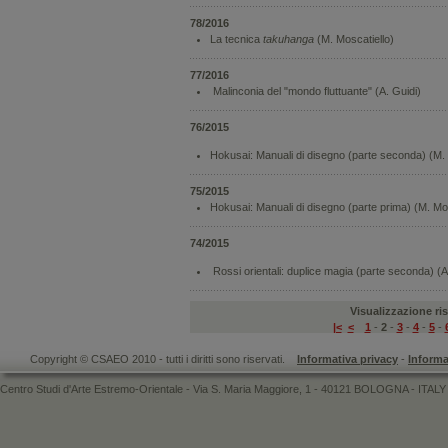
78/2016
La tecnica
takuhanga
(M. Moscatiello)
77/2016
Malinconia del "mondo fluttuante" (A. Guidi)
76/2015
Hokusai: Manuali di disegno (parte seconda) (M. 
75/2015
Hokusai: Manuali di disegno (parte prima) (M. Mos
74/2015
Rossi orientali: duplice magia (parte seconda) (A
Visualizzazione risu
|<
<
1
-
2
-
3
-
4
-
5
-
Copyright © CSAEO 2010 - tutti i diritti sono riservati.
Informativa privacy
-
Informa
Centro Studi d'Arte Estremo-Orientale - Via S. Maria Maggiore, 1 - 40121 BOLOGNA - ITALY 