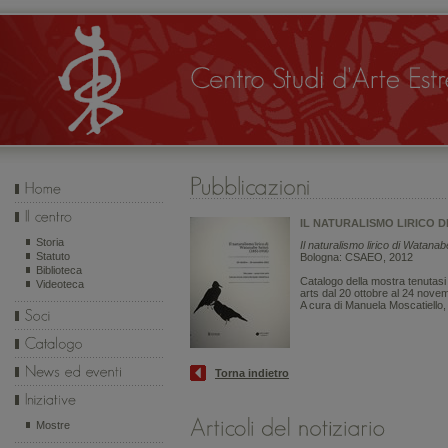
IL NATURALISMO LIRICO D
Storia
Il naturalismo lirico di Watana
Statuto
Bologna: CSAEO, 2012
Biblioteca
Catalogo della mostra tenutasi 
Videoteca
arts dal 20 ottobre al 24 nove
A cura di Manuela Moscatiello, 
Torna indietro
Mostre