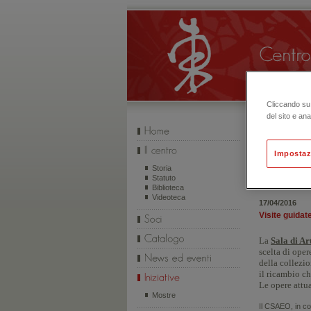
Cliccando su 
del sito e ana
Impostaz
INIZIATIVE
Storia
Statuto
Biblioteca
Videoteca
17/04/2016
Visite guidat
La
Sala di Ar
scelta di ope
della collez
il ricambio ch
Le opere attu
Mostre
Il CSAEO, in co