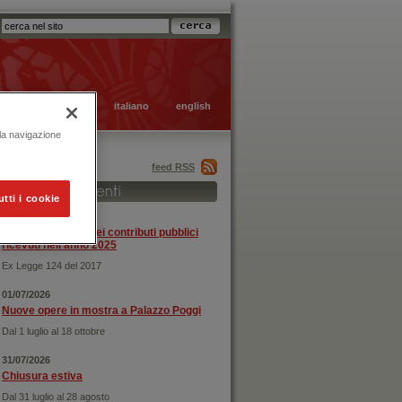
italiano
english
 la navigazione
feed RSS
utti i cookie
31/12/2025
Rendicontazione dei contributi pubblici
ricevuti nell'anno 2025
Ex Legge 124 del 2017
01/07/2026
Nuove opere in mostra a Palazzo Poggi
Dal 1 luglio al 18 ottobre
31/07/2026
Chiusura estiva
Dal 31 luglio al 28 agosto