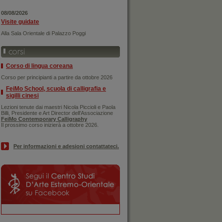
08/08/2026
Visite guidate
Alla Sala Orientale di Palazzo Poggi
Corso di lingua coreana
Corso per principianti a partire da ottobre 2026
FeiMo School, scuola di calligrafia e
sigilli cinesi
Lezioni tenute dai maestri Nicola Piccioli e Paola
Billi, Presidente e Art Director dell'Associazione
FeiMo Contemporary Calligraphy
Il prossimo corso inizierà a ottobre 2026.
Per informazioni e adesioni contattateci.