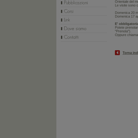
Orientale del m
Le visite sono 
Domenica 20 ma
Domenica 17 apr
E' obbligatori
Potete prenotar
"Prenota").
Oppure chiamate
Torna ind