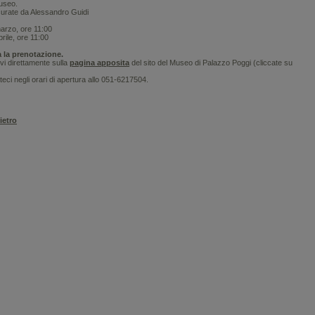
useo.
curate da Alessandro Guidi
rzo, ore 11:00
ile, ore 11:00
a la prenotazione.
vi direttamente sulla
pagina apposita
del sito del Museo di Palazzo Poggi (cliccate su
ci negli orari di apertura allo 051-6217504.
ietro