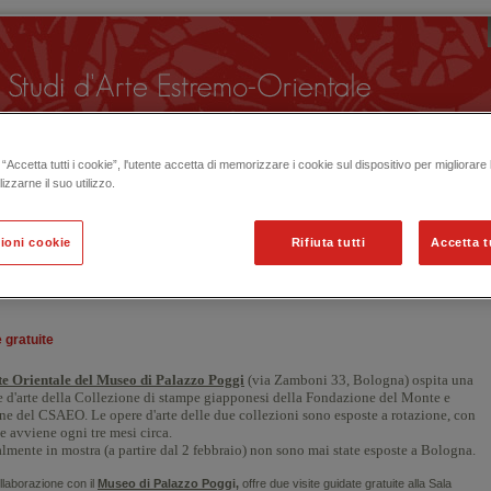
“Accetta tutti i cookie”, l'utente accetta di memorizzare i cookie sul dispositivo per migliorare
lizzarne il suo utilizzo.
ioni cookie
Rifiuta tutti
Accetta t
 ORGANIZZATE IN PASSATO
e gratuite
te Orientale del Museo di Palazzo Poggi
(via Zamboni 33, Bologna) ospita una
re d'arte della Collezione di stampe giapponesi della Fondazione del Monte e
ione del CSAEO.
Le opere d'arte delle due collezioni sono esposte a rotazione, con
e avviene ogni tre mesi circa.
almente in mostra (a partire dal 2 febbraio) non sono mai state esposte a Bologna.
llaborazione con il
Museo di Palazzo Pogg
i,
offre due visite guidate gratuite alla Sala