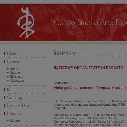
INIZIATIVE ORGANIZZATE IN PASSATO
Storia
Statuto
Biblioteca
Videoteca
25/03/2018
Visite guidate alla mostra "Utagawa Kunisada
Il CSAEO, in collaborazione con i Musei di Palazzo Pog
esposizione della mostra
Utagawa Kunisada (1786-
seguenti:
Domenica 25 marzo, ore 11:00 (Giovanni Peternolli)
Sabato 14 aprile, ore 15:30 (Alessandro Guidi)
Mostre
Domenica 6 maggio, ore 11:00 (Giovanni Peternolli)
Sabato 26 maggio, ore 15:30 (Alessandro Guidi)