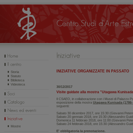
INIZIATIVE ORGANIZZATE IN PASSATO
Storia
Statuto
Biblioteca
Videoteca
30/12/2017
Visite guidate alla mostra "Utagawa Kunisad
Il CSAEO, in collaborazione con i Musei di Palazzo Po
esposizione della mostra
Utagawa Kunisada (1786-
seguenti:
Sabato 30 dicembre 2017, ore 15:30 (Giovanni Peterno
Sabato 20 gennaio 2018, ore 15:30 (Alessandro Guidi
Domenica 11 febbraio 2018, ore 11:00 (Giovanni Peter
Sabato 24 febbraio 2018, ore 15:30 (Alessandro Guid
Mostre
E' obbligatoria la prenotazione.