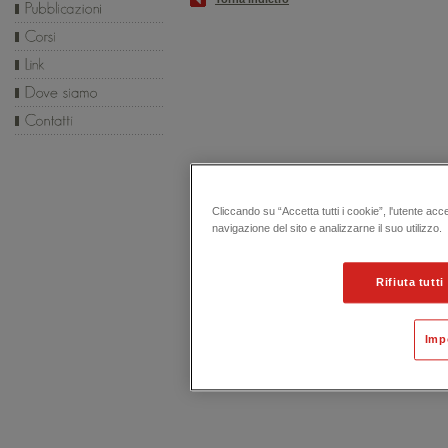
Cliccando su “Accetta tutti i cookie”, l'utente acc
navigazione del sito e analizzarne il suo utilizzo.
Rifiuta tutti
Imp