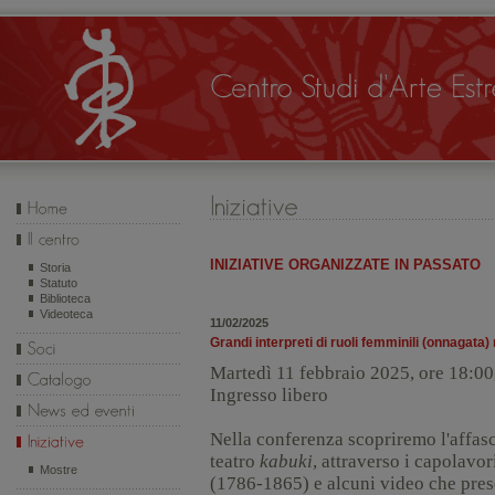
INIZIATIVE ORGANIZZATE IN PASSATO
Storia
Statuto
Biblioteca
Videoteca
11/02/2025
Grandi interpreti di ruoli femminili (onnagata
Martedì 11 febbraio 2025, ore 18:0
Ingresso libero
Nella conferenza scopriremo l'affas
teatro
kabuki
, attraverso i capolavor
Mostre
(1786-1865)
e
alcuni video
che pres