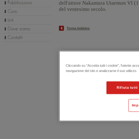
dell'attore Nakamura Utaemon VI (1
del ventesimo secolo
.
Torna indietro
Cliccando su “Accetta tutti i cookie”, l'utente acc
navigazione del sito e analizzarne il suo utilizzo.
Rifiuta tutti
Imp