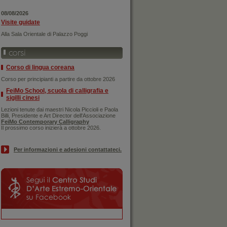
08/08/2026
Visite guidate
Alla Sala Orientale di Palazzo Poggi
Corso di lingua coreana
Corso per principianti a partire da ottobre 2026
FeiMo School, scuola di calligrafia e
sigilli cinesi
Lezioni tenute dai maestri Nicola Piccioli e Paola
Billi, Presidente e Art Director dell'Associazione
FeiMo Contemporary Calligraphy
Il prossimo corso inizierà a ottobre 2026.
Per informazioni e adesioni contattateci.