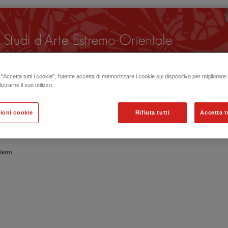
“Accetta tutti i cookie”, l'utente accetta di memorizzare i cookie sul dispositivo per migliorare
lizzarne il suo utilizzo.
ioni cookie
Rifiuta tutti
Accetta t
 ORGANIZZATE IN PASSATO
ietro