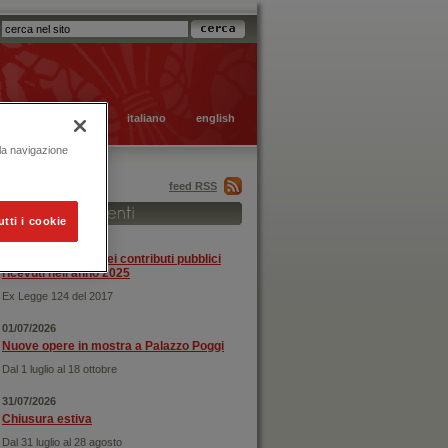
italiano
english
 la navigazione
feed RSS
utti i cookie
31/12/2025
Rendicontazione dei contributi pubblici
ricevuti nell'anno 2025
Ex Legge 124 del 2017
01/07/2026
Nuove opere in mostra a Palazzo Poggi
Dal 1 luglio al 18 ottobre
31/07/2026
Chiusura estiva
Dal 31 luglio al 28 agosto