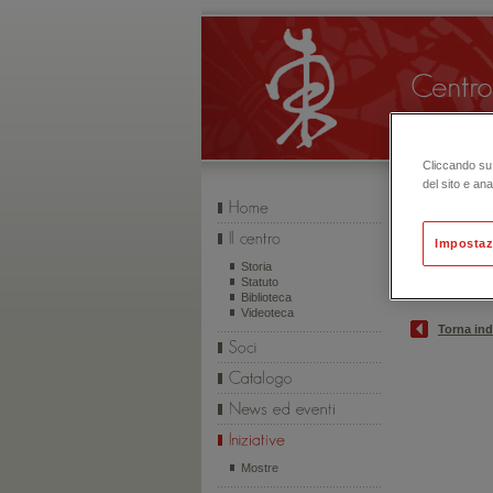
Cliccando su 
del sito e ana
Impostaz
INIZIATIVE
Storia
Statuto
Biblioteca
Videoteca
Torna ind
Mostre