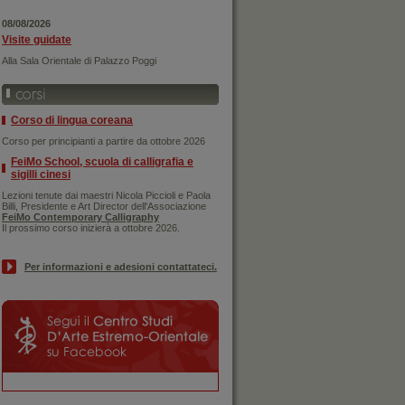
08/08/2026
Visite guidate
Alla Sala Orientale di Palazzo Poggi
Corso di lingua coreana
Corso per principianti a partire da ottobre 2026
FeiMo School, scuola di calligrafia e
sigilli cinesi
Lezioni tenute dai maestri Nicola Piccioli e Paola
Billi, Presidente e Art Director dell'Associazione
FeiMo Contemporary Calligraphy
Il prossimo corso inizierà a ottobre 2026.
Per informazioni e adesioni contattateci.