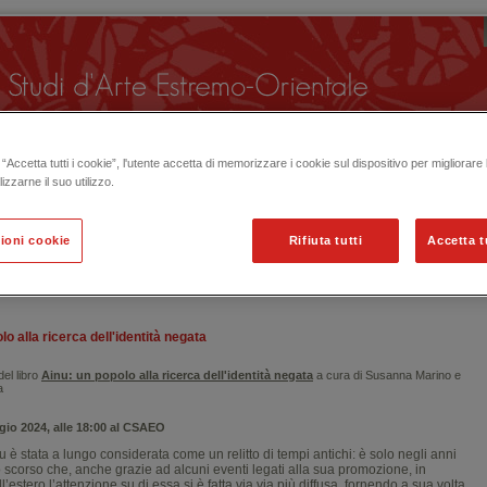
“Accetta tutti i cookie”, l'utente accetta di memorizzare i cookie sul dispositivo per migliorare
lizzarne il suo utilizzo.
ioni cookie
Rifiuta tutti
Accetta t
 ORGANIZZATE IN PASSATO
lo alla ricerca dell'identità negata
el libro
Ainu: un popolo alla ricerca dell'identità negata
a cura di Susanna Marino e
a
gio 2024, alle 18:00 al CSAEO
u è stata a lungo considerata come un relitto di tempi antichi: è solo negli anni
o scorso che, anche grazie ad alcuni eventi legati alla sua promozione, in
’estero l’attenzione su di essa si è fatta via via più diffusa, fornendo a sua volta