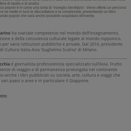
ive di studio e di analisi.
co popolo è in corso una sorta di ‘risveglio identitario’. Viene offerto
un percorso
e ne mette in luce le sfaccettature e la complessità, presentando un libro
questo popolo che sarà anche possibile acquistare all'evento.
arino
ha svariate competenze nel mondo dell’insegnamento,
zione e della consulenza culturale legate al mondo nipponico,
per varie istituzioni pubbliche e private. Dal 2016, presidente
di Cultura Italia-Asia ‘Guglielmo Scalise’ di Milano.
cchia
è giornalista professionista specializzato sull’Asia. Frutto
rienze di viaggio e di permanenza prolungata nel continente
no anche i libri pubblicati su società, arte, cultura e viaggi che
vari paesi o aree e in particolare il Giappone.
ietro