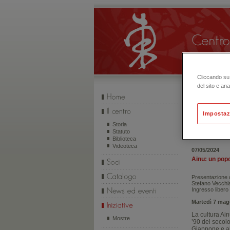
Cliccando su 
del sito e ana
Impostaz
INIZIATIVE
Storia
Statuto
Biblioteca
Videoteca
07/05/2024
Ainu: un popo
Presentazione d
Stefano Vecchi
Ingresso libero
Martedì 7 mag
La cultura Ain
Mostre
’90 del secol
Giappone e all