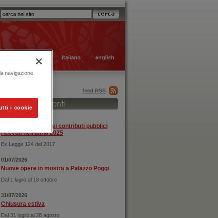
italiano
english
 la navigazione
feed RSS
utti i cookie
31/12/2025
Rendicontazione dei contributi pubblici
ricevuti nell'anno 2025
Ex Legge 124 del 2017
01/07/2026
Nuove opere in mostra a Palazzo Poggi
Dal 1 luglio al 18 ottobre
31/07/2026
Chiusura estiva
Dal 31 luglio al 28 agosto