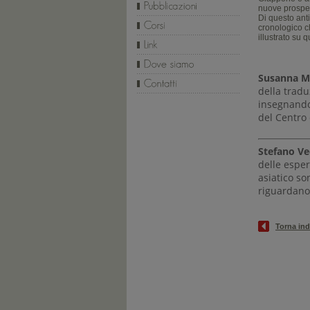
nuove prospett
Di questo anti
cronologico ch
illustrato su 
Susanna M
della tradu
insegnando 
del Centro 
Stefano Ve
delle espe
asiatico so
riguardano 
Torna ind