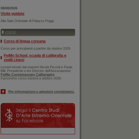
08/08/2026
Visite guidate
Alla Sala Orientale di Palazzo Poggi
Corso di lingua coreana
Corso per principianti a partire da ottobre 2026
FeiMo School, scuola di calligrafia e
sigilli cinesi
Lezioni tenute dai maestri Nicola Piccioli e Paola
Billi, Presidente e Art Director dell'Associazione
FeiMo Contemporary Calligraphy
Il prossimo corso inizierà a ottobre 2026.
Per informazioni e adesioni contattateci.