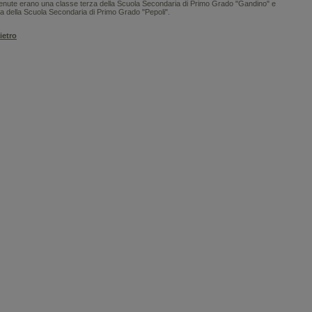
venute erano una classe terza della Scuola Secondaria di Primo Grado "Gandino" e
za della Scuola Secondaria di Primo Grado "Pepoli".
ietro