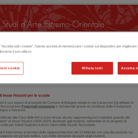
“Accetta tutti i cookie”, l'utente accetta di memorizzare i cookie sul dispositivo per migliorare
lizzarne il suo utilizzo.
ioni cookie
Rifiuta tutti
Accetta t
 ORGANIZZATE IN PASSATO
i Inoue Hisashi per le scuole
rti è uno spazio di proprietà del Comune di Bologna situato in
via Cavazzoni 2/g affidato in
l'Associazione
FraternalCompagnia
e ristrutturato grazie al contributo della Fondazione
ologna e Ravenna.
7 febbraio alla Cava delle Arti si sono tenute alcune rappresentazioni mattutine gratuite del
re" di Inoue Hisashi (1934-2010) destinate agli studenti, nell'ambito di un progetto di
 civile per Istituti Superiori e terze classi delle Scuole Secondarie.
i è intervenuto
al termine della rappresentazione del 13 febbraio
con una discussione sul
appone nel periodo bellico, con molte domande da parte degli studenti.