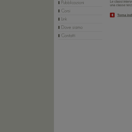
Le classi inter
una
classe ter
Torna ind