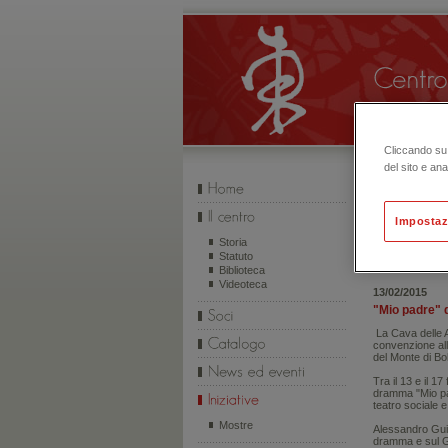
Cliccando su 
del sito e ana
Impostaz
INIZIATIVE
Storia
Statuto
Biblioteca
Videoteca
13/02/2015
"Mio padre" d
La Cava delle A
convenzione al
del Monte di B
Tra il 13 e il 1
dramma "Mio pad
teatro sociale e
Mostre
Alessandro Guid
dramma e sul Gi