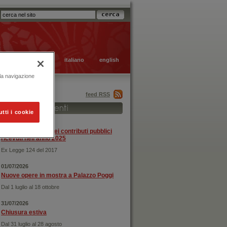
italiano
english
 la navigazione
feed RSS
utti i cookie
31/12/2025
Rendicontazione dei contributi pubblici
ricevuti nell'anno 2025
Ex Legge 124 del 2017
01/07/2026
Nuove opere in mostra a Palazzo Poggi
Dal 1 luglio al 18 ottobre
31/07/2026
Chiusura estiva
Dal 31 luglio al 28 agosto