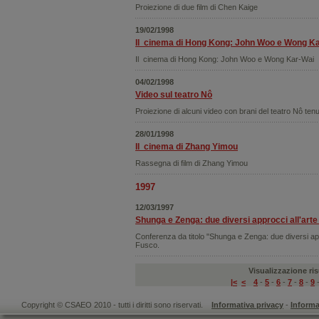
Proiezione di due film di Chen Kaige
19/02/1998
Il cinema di Hong Kong: John Woo e Wong Ka
Il cinema di Hong Kong: John Woo e Wong Kar-Wai
04/02/1998
Video sul teatro Nô
Proiezione di alcuni video con brani del teatro Nô ten
28/01/1998
Il cinema di Zhang Yimou
Rassegna di film di Zhang Yimou
1997
12/03/1997
Shunga e Zenga: due diversi approcci all'arte 
Conferenza da titolo "Shunga e Zenga: due diversi appr
Fusco.
Visualizzazione risu
|<
<
4
-
5
-
6
-
7
-
8
-
9
Copyright © CSAEO 2010 - tutti i diritti sono riservati.
Informativa privacy
-
Informa