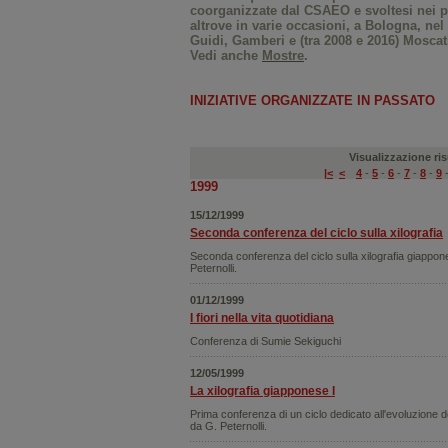
coorganizzate dal CSAEO e svoltesi nei pr
altrove in varie occasioni, a Bologna, nel r
Guidi, Gamberi e (tra 2008 e 2016) Moscati
Vedi anche
Mostre
.
INIZIATIVE ORGANIZZATE IN PASSATO
Visualizzazione risu
|<
<
4
-
5
-
6
-
7
-
8
-
9
1999
15/12/1999
Seconda conferenza del ciclo sulla xilografia
Seconda conferenza del ciclo sulla xilografia giappon
Peternolli.
01/12/1999
I fiori nella vita quotidiana
Conferenza di Sumie Sekiguchi
12/05/1999
La xilografia giapponese I
Prima conferenza di un ciclo dedicato all'evoluzione de
da G. Peternolli.